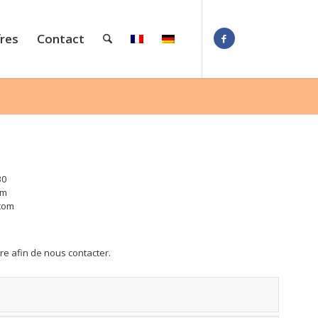
fres
Contact
30
om
com
re afin de nous contacter.